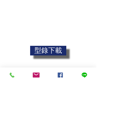
型錄下載
聯繫我們 Contact
Copyright 2020 © 嘉碼國際有限公司
請輸入您的公司
All Rights Reserved.
請輸入您的名字