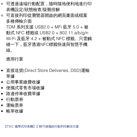
可透過遠端行動配置，隨時隨地便利地進行印
表機設定/狀態檢查/疑難排解
可直接列印從瀏覽器開啟的網頁畫面或檔案
多種傳輸介面
TDM 系列支援 USB2.0 + MFi 藍牙 5.0 + 被
動式 NFC 標籤或 USB2.0 + 802.11 a/b/g/n
Wi-Fi 及藍牙 4.2 + 被動式 NFC 標籤。只需觸
碰一下，藍牙透過NFC標籤快速與智慧手機
線。
​應用行業
直接送貨(Direct Store Deliveries, DSD)運輸
單據
公用事業繳費收據
便攜式零售市場收據
路邊停車收費單據
行動票券
運輸票券
帳單收據
【TSC 攜帶式印表機】】輕巧便攜的行動列印解決方案