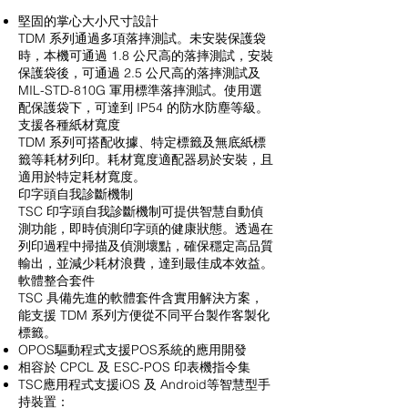
堅固的掌心大小尺寸設計
TDM 系列通過多項落摔測試。未安裝保護袋
時，本機可通過 1.8 公尺高的落摔測試，安裝
保護袋後，可通過 2.5 公尺高的落摔測試及
MIL-STD-810G 軍用標準落摔測試。使用選
配保護袋下，可達到 IP54 的防水防塵等級。
支援各種紙材寬度
TDM 系列可搭配收據、特定標籤及無底紙標
籤等耗材列印。耗材寬度適配器易於安裝，且
適用於特定耗材寬度。
印字頭自我診斷機制
TSC 印字頭自我診斷機制可提供智慧自動偵
測功能，即時偵測印字頭的健康狀態。透過在
列印過程中掃描及偵測壞點，確保穩定高品質
輸出，並減少耗材浪費，達到最佳成本效益。
軟體整合套件
TSC 具備先進的軟體套件含實用解決方案，
能支援 TDM 系列方便從不同平台製作客製化
標籤。
OPOS驅動程式支援POS系統的應用開發
相容於 CPCL 及 ESC-POS 印表機指令集
TSC應用程式支援iOS 及 Android等智慧型手
持裝置：