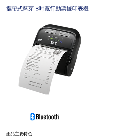
攜帶式藍芽 3吋寬行動票據印表機
產品主要特色