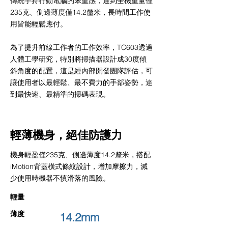
傳統手持行動電腦的笨重感，達到全機重量僅
235克、側邊薄度僅14.2釐米，長時間工作使
用皆能輕鬆應付。
為了提升前線工作者的工作效率，TC603透過
人體工學研究，特別將掃描器設計成30度傾
斜角度的配置，這是經內部開發團隊評估，可
讓使用者以最輕鬆、最不費力的手部姿勢，達
到最快速、最精準的掃碼表現。
輕薄機身，絕佳防護力
機身輕盈僅235克、側邊薄度14.2釐米，搭配
iMotion背蓋橫式條紋設計，增加摩擦力，減
少使用時機器不慎滑落的風險。
​輕量
薄度
14.2mm