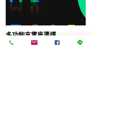
多功能充電座選擇
提供兩款充電座選擇：基本款充電座提供充電
及資料傳輸功能；進階款則提供充電及週邊擴
充功能，可透過USB Hub連接外接螢幕、鍵
盤或滑鼠等應用配件，在充電的同時，創造靈
活彈性的工作模式。
基本
充電及傳輸
進階
充電及週邊擴充