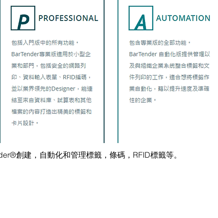
的 BarTender®創建，自動化和管理標籤，條碼，RFID標籤等。