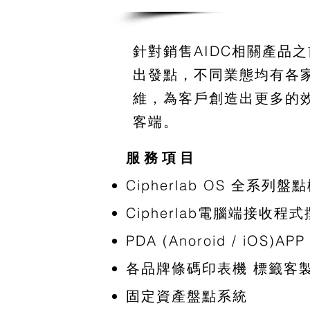
針對銷售AIDC相關產品
出發點，不同業態均有各
維，為客戶創造出更多的效
客端。
服 務 項 目​
​Cipherlab OS 全系列
Cipherlab電腦端接收程
​PDA (Anoroid / iOS)
各品牌條碼印表機 標籤客
固定資產盤點系統