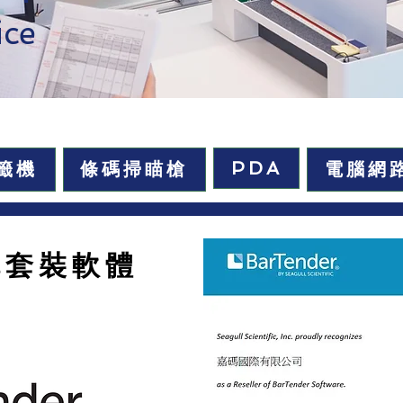
ice
PDA
籤機
條碼掃瞄槍
電腦網
輯套裝軟體