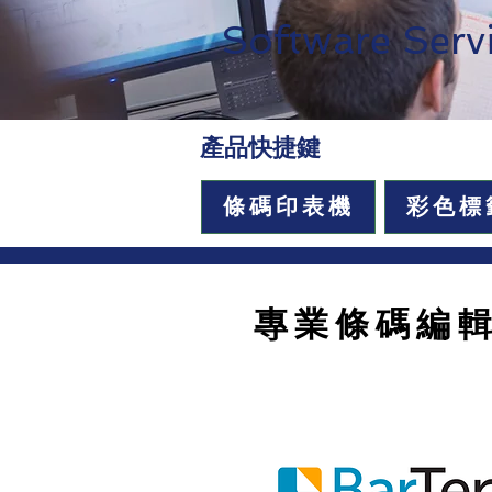
S
oft
ware Serv
​產品快捷鍵
條碼印表機
彩色標
專業條碼編