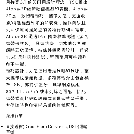
秉持高C/P值與耐用設計理念，TSC推出
Alpha-3R經濟款便攜型印表機。Alpha-
3R是一款體積輕巧、攜帶方便，支援收
據/特選標籤列印的印表機，操作簡易且
列印快速可滿足您的各種行動列印需求。
Alpha-3R 通過IP54國際標準認證 (須含
攜帶保護袋)，具備防塵、防水適合各種
嚴酷惡劣環境，特殊外殼吸震設計，通過
1.5公尺的落摔測試，堅固耐用可持續列
印不中斷。
輕巧設計，方便使用者走到哪印到哪，整
天攜帶也毫無負擔。多種傳輸介面包含標
準USB、亦提供藍牙、無線網路模組
802.11 a/b/g/n或串列埠之選配，搭配
攜帶式資料終端設備或者是智慧型手機，
方便隨時列印清晰易讀的收據票券。
​​應用行業
直接送貨(Direct Store Deliveries, DSD)運輸
單據