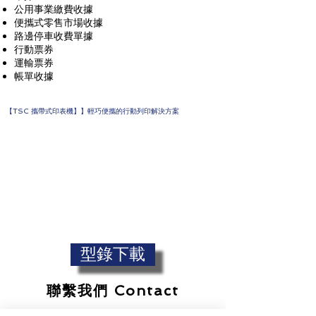
公用事業繳費收據
便攜式零售市場收據
路邊停車收費單據
行動票券
運輸票券
帳單收據
【TSC 攜帶式印表機】】輕巧便攜的行動列印解決方案
型錄下載
聯繫我們 Contact
Copyright 2020 © 嘉碼國際有限公司