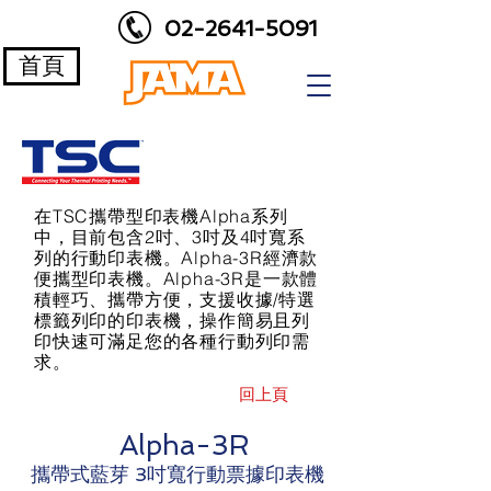
02-2641-5091
首頁
在TSC攜帶型印表機Alpha系列
中，目前包含2吋、3吋及4吋寬系
列的行動印表機。Alpha-3R經濟款
便攜型印表機。Alpha-3R是一款體
積輕巧、攜帶方便，支援收據/特選
標籤列印的印表機，操作簡易且列
印快速可滿足您的各種行動列印需
求。
回上頁
Alpha-3R
攜帶式藍芽 3吋寬行動票據印表機