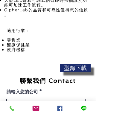
大型LED屏和可調式信號即時掃描識別功
能可加速工作流程。
CipherLab的品質和可靠性值得您的信賴
。
適用行業 :
零售業
醫療保健業
政府機構
型錄下載
聯繫我們 Contact
Copyright 2020 © 嘉碼國際有限公司
請輸入您的公司
All Rights Reserved.
請輸入您的名字